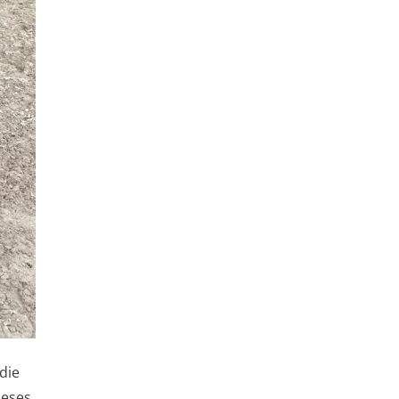
die
ieses