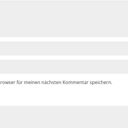
Geschäftsstelle
ommentare
Montag: 14:30 – 17:30 Uhr
Mittwoch: 08:30 – 11.30 U
Donnerstag: 14:30 – 17:0
Browser für meinen nächsten Kommentar speichern.