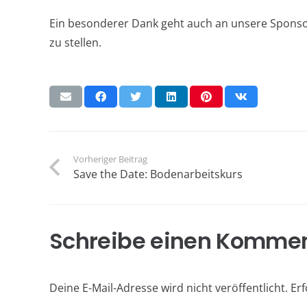
Ein besonderer Dank geht auch an unsere Sponsore
zu stellen.
Unser Verein
Aktu
Gebührenordnung
Landesm
Geschichte
Voltigie
Vorheriger Beitrag
Gremien
13 Juli u
Save the Date: Bodenarbeitskurs
Keine K
Mitglied werden
Pension/Boxen
Ferienr
Schreibe einen Komme
Pony-Miniclub
19 Juni 
Ponygruppe
Keine K
Reitanlage
Voltigie
Deine E-Mail-Adresse wird nicht veröffentlicht.
Erf
Reitprogramm/Schulbetrieb
3 Mai um