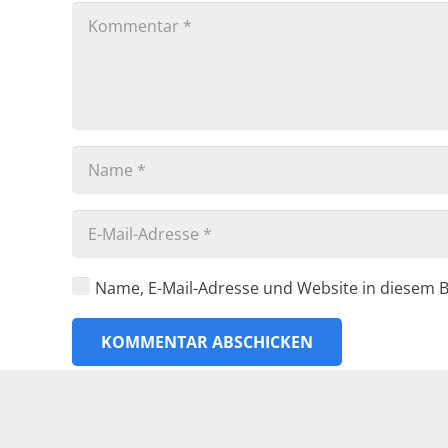
Schulpferde
Keine K
Sponsoren
Termine und Veranstaltungen
Wir über uns
Name, E-Mail-Adresse und Website in diesem 
© 2020 IT-Service & Solutions,
kobra-net GmbH
KOMMENTAR ABSCHICKEN