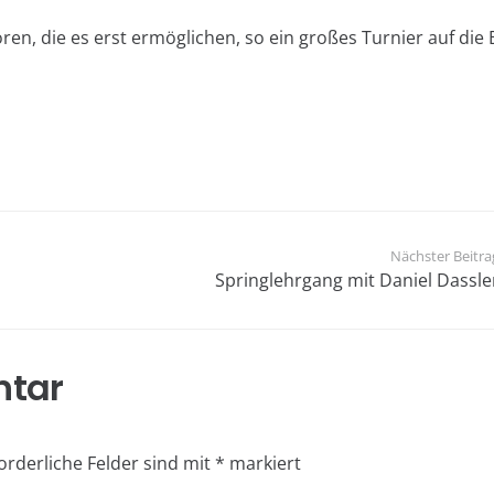
n, die es erst ermöglichen, so ein großes Turnier auf die 
elle Nachrichten
Kontakt
eisterschaften im
buero@rfv-leonberg
ren
07152/27575
Nächster Beitra
m 20:04 Uhr
Springlehrgang mit Daniel Dassle
Reiterzentrum Tilgs
ommentare
Tilghäuslesweg 2
eitkurse 2026
ntar
um 10:50 Uhr
ommentare
rturnier April 2026
Öffnungszeiten 
orderliche Felder sind mit
*
markiert
 18:42 Uhr