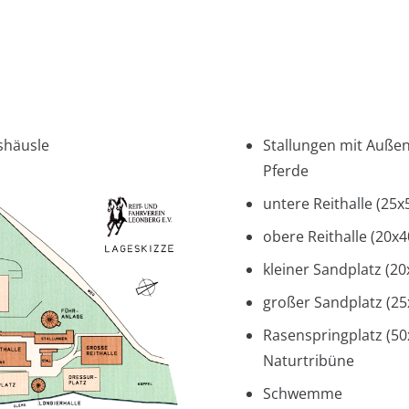
shäusle
Stallungen mit Auße
Pferde
untere Reithalle (25
obere Reithalle (20x
kleiner Sandplatz (2
großer Sandplatz (2
Rasenspringplatz (5
Naturtribüne
Schwemme