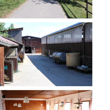
Serviceseiten
Formulare & Downloads
.de
Kontakt
Sponsorenseite
häusle
Impressum
Datenschutzerklärung