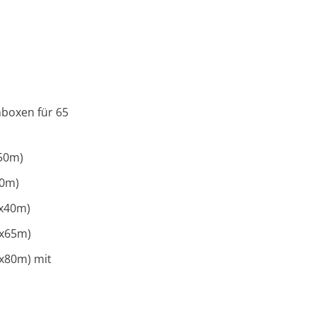
nboxen für 65
x50m)
40m)
0x40m)
5x65m)
0x80m) mit