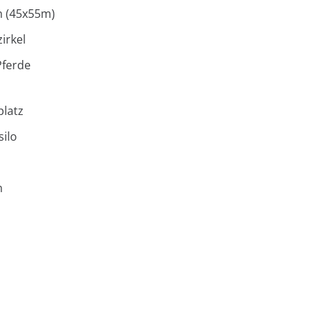
n (45x55m)
irkel
Pferde
latz
ilo
n