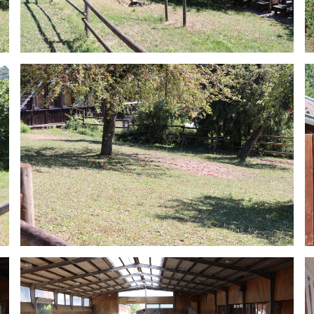
elle Nachrichten
Kontakt
eisterschaften im
buero@rfv-leonberg
ren
07152/27575
m 20:04 Uhr
Reiterzentrum Tilgs
ommentare
Tilghäuslesweg 2
eitkurse 2026
um 10:50 Uhr
ommentare