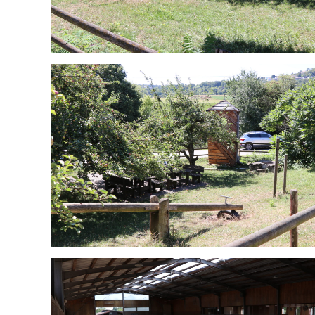
Unser Verein
Aktu
Gebührenordnung
Landesm
Geschichte
Voltigie
Gremien
13 Juli u
Keine K
Mitglied werden
Pension/Boxen
Ferienr
Pony-Miniclub
19 Juni 
Ponygruppe
Keine K