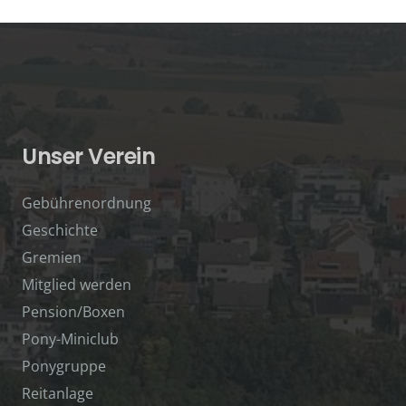
Unser Verein
Gebührenordnung
Geschichte
Gremien
Mitglied werden
Pension/Boxen
Pony-Miniclub
Ponygruppe
Reitanlage